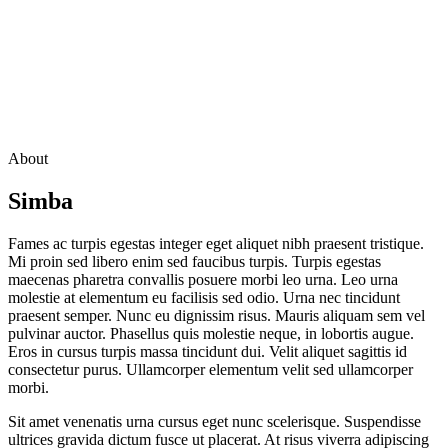
About
Simba
Fames ac turpis egestas integer eget aliquet nibh praesent tristique.
Mi proin sed libero enim sed faucibus turpis. Turpis egestas
maecenas pharetra convallis posuere morbi leo urna. Leo urna
molestie at elementum eu facilisis sed odio. Urna nec tincidunt
praesent semper. Nunc eu dignissim risus. Mauris aliquam sem vel
pulvinar auctor. Phasellus quis molestie neque, in lobortis augue.
Eros in cursus turpis massa tincidunt dui. Velit aliquet sagittis id
consectetur purus. Ullamcorper elementum velit sed ullamcorper
morbi.
Sit amet venenatis urna cursus eget nunc scelerisque. Suspendisse
ultrices gravida dictum fusce ut placerat. At risus viverra adipiscing