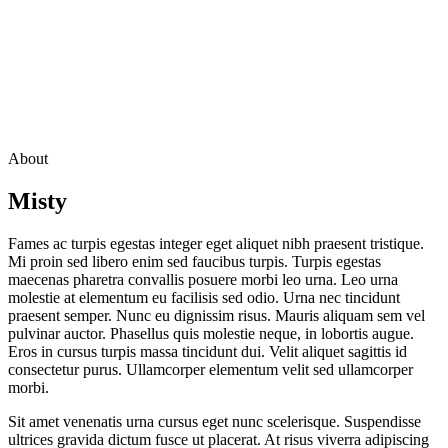
About
Misty
Fames ac turpis egestas integer eget aliquet nibh praesent tristique.
Mi proin sed libero enim sed faucibus turpis. Turpis egestas
maecenas pharetra convallis posuere morbi leo urna. Leo urna
molestie at elementum eu facilisis sed odio. Urna nec tincidunt
praesent semper. Nunc eu dignissim risus. Mauris aliquam sem vel
pulvinar auctor. Phasellus quis molestie neque, in lobortis augue.
Eros in cursus turpis massa tincidunt dui. Velit aliquet sagittis id
consectetur purus. Ullamcorper elementum velit sed ullamcorper
morbi.
Sit amet venenatis urna cursus eget nunc scelerisque. Suspendisse
ultrices gravida dictum fusce ut placerat. At risus viverra adipiscing