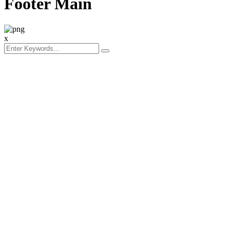
Footer Main
x